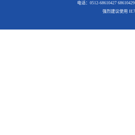
电话：0512-68610427 68610429
强烈建议使用 IE7.