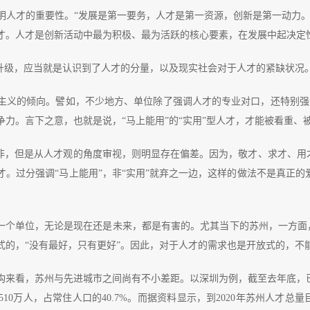
明人才的重要性。“发展是第一要务，人才是第一资源，创新是第一动力。
才。人才是创新活动中最为积极、最为活跃的核心要素，在发展中起决定
剧升级，应当就是认识到了人才的分量，以及现实社会对于人才的紧缺状况
主义的倾向。譬如，不少地方、单位除了强调人才的专业对口，还特别强
力。言下之意，也就是说，“马上能用”的“实用”型人才，才能被看重、
厚非，但是从人才观的角度审视，则明显存在偏差。因为，敬才、求才、用
。过分强调“马上能用”，非“实用”就弃之一边，这样的做法不是真正
一个单位，无论是现在还是未来，都是有害的。尤其当下的苏州，一方面，
的，“没有最好，只有更好”。因此，对于人才的需求也是开放式的，不能
构来看，苏州与先进城市之间尚有不小差距。以深圳为例，截至去年底，已
10万人，占常住人口的40.7%。而据资料显示，到2020年苏州人才总量