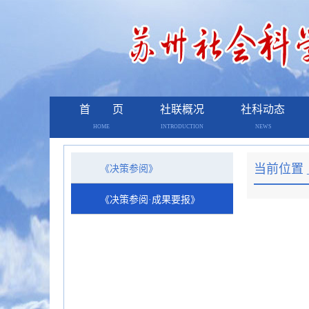
首 页
社联概况
社科动态
HOME
INTRODUCTION
NEWS
当前位置 
《决策参阅》
《决策参阅·成果要报》